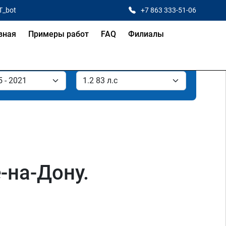
T_bot
+7 863 333-51-06
вная
Примеры работ
FAQ
Филиалы
е-на-Дону.