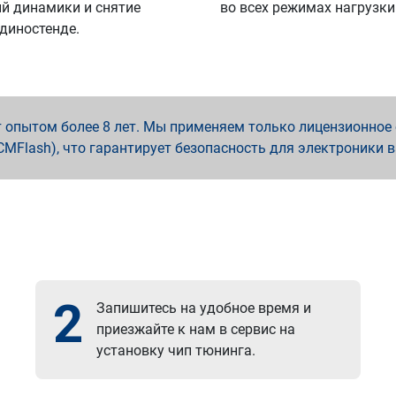
й динамики и снятие
во всех режимах нагрузки
 диностенде.
опытом более 8 лет. Мы применяем только лицензионное о
x, PCMFlash), что гарантирует безопасность для электроники 
2
Запишитесь на удобное время и
приезжайте к нам в сервис на
установку чип тюнинга.