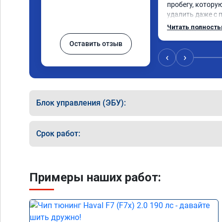
пробегу, котору
удалить даже с 
пошли навстречу
Читать полност
за час отшили как
Оставить отзыв
Отпуск не был со
‹
›
Блок управления (ЭБУ):
Срок работ:
Примеры наших работ: