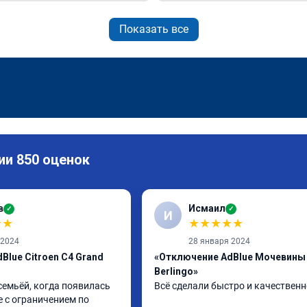
Показать все
ии 850 оценок
в
Исмаил
✓
✓
И
★
★
★
★
★
★
★
 2024
28 января 2024
Blue Citroen C4 Grand
«Отключение AdBlue Мочевины 
Berlingo»
семьёй, когда появилась 
Всё сделали быстро и качественн
 с ограничением по 