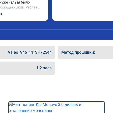
ю уже нельзя было 
помощью Lexia. Ребята 
, оперативно приняли и 
ью
 adblue, так и eolys. 
рван ))
Valeo_V46_11_SH72544
Метод прошивки:
1-2 часа