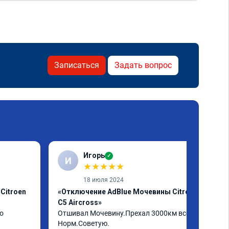
Записаться
Задать вопрос
Игорь
✓
И
★
★
★
★
★
18 июля 2024
Citroen
«Отключение AdBlue Мочевины Citroen
C5 Aircross»
о
Отшивал Мочевину.Прехал 3000км всё 
Норм.Советую.