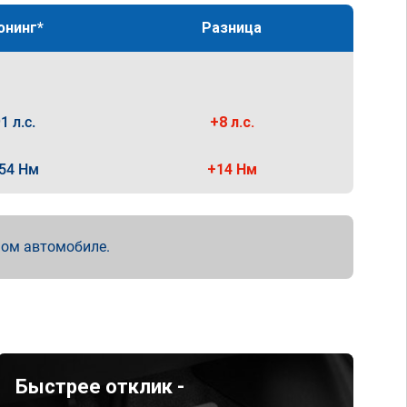
юнинг*
Разница
1 л.с.
+8 л.с.
54 Нм
+14 Нм
мом автомобиле.
Быстрее отклик -