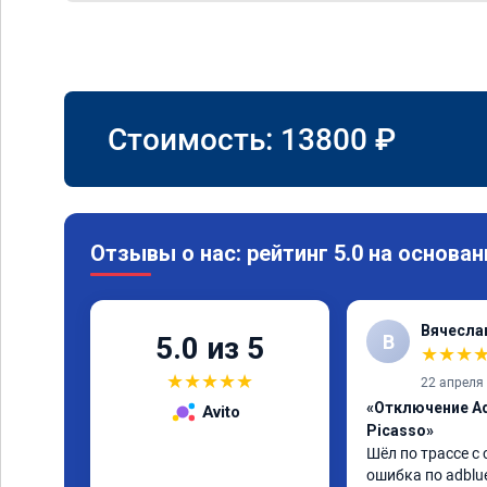
Стоимость:
13800
₽
Отзывы о нас: рейтинг 5.0 на основан
Вячесла
В
5.0 из 5
★
★
★
★
★
★
★
★
22 апреля
«Отключение Ad
Avito
Picasso»
Шёл по трассе с 
ошибка по adblue