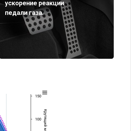
ускорение реакции
педали газа.
150
Крутящий момент (Нм)
100