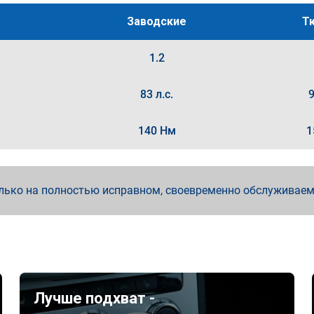
Заводские
Т
1.2
83 л.с.
9
140 Нм
1
лько на полностью исправном, своевременно обслуживае
Лучше подхват -