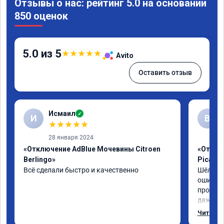
Отзывы о нас: рейтинг 5.0 на основании
850 оценок
5.0 из 5
★
★
★
★
★
Avito
Оставить отзыв
Исмаил
✓
И
В
★
★
★
★
★
28 января 2024
«Отключение AdBlue Мочевины Citroen
«Отключ
Berlingo»
Picass
Всё сделали быстро и качественно
Шёл по 
ошибка 
пробегу
даже с 
навстре
Читать 
отшили к