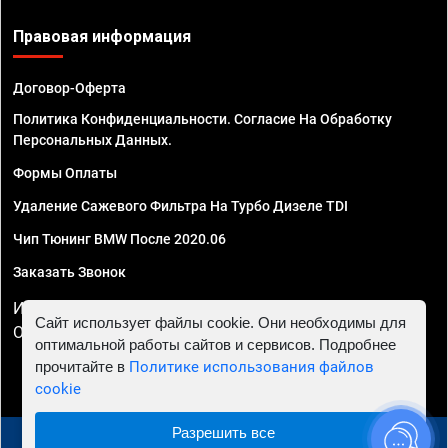
Правовая информация
Договор-Оферта
Политика Конфиденциальности. Согласие На Обработку
Персональных Данных.
Формы Оплаты
Удаление Сажевого Фильтра На Турбо Дизеле TDI
Чип Тюнинг BMW После 2020.06
Заказать Звонок
ИП Смирнов Георгий Павлович. ИНН 781302555843,
Сайт использует файлы cookie. Они необходимы для
ОГРНИП 324470400032610
оптимальной работы сайтов и сервисов. Подробнее
прочитайте в
Политике использования файлов
cookie
Разрешить все
© 2010 - 2026 Чип тюнинг в Ростове-на-Дону -