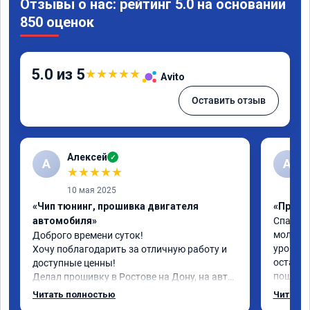
Отзывы о нас: рейтинг 5.0 на основании
850 оценок
5.0 из 5
★
★
★
★
★
Avito
Оставить отзыв
Алексей
✓
А
А
★
★
★
★
★
10 мая 2025
«Чип тюнинг, прошивка двигателя
«Прошив
автомобиля»
Спасибо
молодец
Доброго времени суток!

уровне в
Хочу поблагодарить за отличную работу и 
остался
доступные ценны!

пошустр
Делал прошивку в Ростове на Дону, на авто 
сделал Е
шевроле круз 1.8 (141 л.с)с акпп 2013г.в.

Читать полностью
Читать 
Конечно
Залили стэйдж 1; евро 2 и холодный 