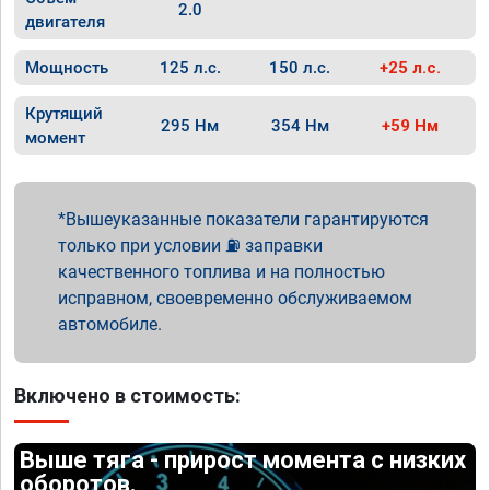
2.0
двигателя
Мощность
125 л.с.
150 л.с.
+25 л.с.
Крутящий
295 Нм
354 Нм
+59 Нм
момент
Вышеуказанные показатели гарантируются
только при условии ⛽ заправки
качественного топлива и на полностью
исправном, своевременно обслуживаемом
автомобиле.
Включено в стоимость:
Выше тяга - прирост момента с низких
оборотов.