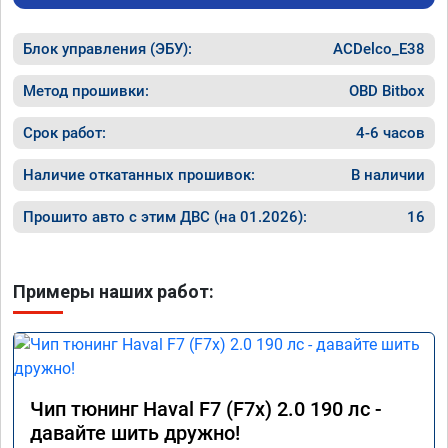
после п
городу 
Блок управления (ЭБУ):
ACDelco_E38
порадов
майские
1200км,
Метод прошивки:
OBD Bitbox
динамик
отзывчи
Срок работ:
4-6 часов
превосх
прокати
Наличие откатанных прошивок:
В наличии
по трасс
сотку п
Прошито авто с этим ДВС (на 01.2026):
16
ч. Одно
восполь
сервиса
результ
Примеры наших работ:
Процвет
Чип тюнинг Haval F7 (F7x) 2.0 190 лс -
давайте шить дружно!