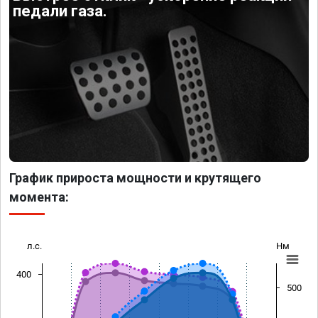
педали газа.
График прироста мощности и крутящего
момента:
л.с.
Нм
400
500