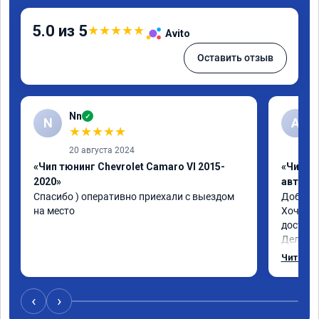
5.0 из 5
★
★
★
★
★
Avito
Оставить отзыв
Nn
✓
N
А
★
★
★
★
★
20 августа 2024
«Чип тюнинг Chevrolet Camaro VI 2015-
«Чип т
2020»
автомо
Спасибо ) оперативно приехали с выездом 
Доброго
на место
Хочу по
доступн
Делал п
шевроле 
Читать 
Залили 
термоста
просто 
‹
›
бомба. 