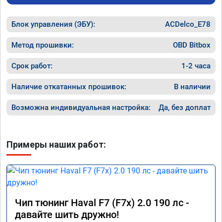
после прошивки уже недельку покатался по 
городу и всё замечательно, но больше всего 
Блок управления (ЭБУ):
порадовало поведение авто на трассе, на 
ACDelco_E78
майские праздники поехал в мордовию, 
1200км, машину не узнать - тяга отличная, 
Метод прошивки:
OBD Bitbox
динамика разгона просто прелесть, 
отзывчивость на пидаль газа 
Срок работ:
1-2 часа
превосходная, одно удовольствие теперь 
прокатиться на дальняк! При этом расход 
Наличие откатанных прошивок:
В наличии
по трассе стал намного ниже, 6.2 литра на 
сотку при скоростном режиме 100 - 120 км/
Возможна индивидуальная настройка:
Да, без доплат
ч. Однозначно рекомендую 
воспользоваться услугами данного 
сервиса, я остался очень доволен 
результатом. Ещё раз большое спасибо!

Примеры наших работ:
Процветания вашей компании.
Чип тюнинг Haval F7 (F7x) 2.0 190 лс -
давайте шить дружно!