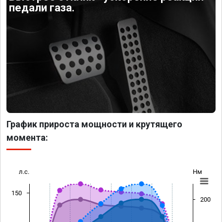
педали газа.
График прироста мощности и крутящего
момента:
л.с.
Нм
150
200