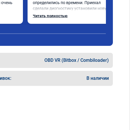
 очень 
определились по времени. Приехал 
сделали диогностику установили новую 
бя 
прошивку машина заработала как часики. 
Читать полностью
Рекомендую
OBD VR (Bitbox / Combiloader)
ивок:
В наличии