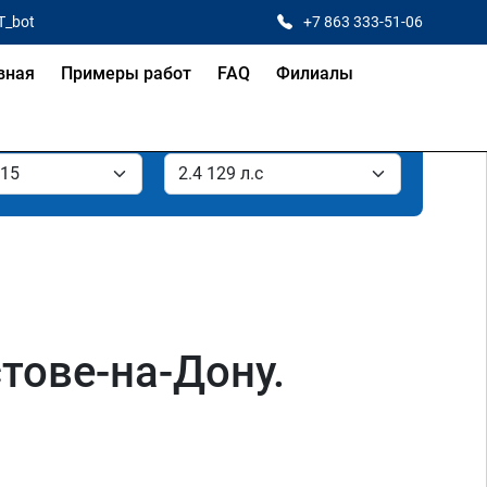
T_bot
+7 863 333-51-06
вная
Примеры работ
FAQ
Филиалы
стове-на-Дону.