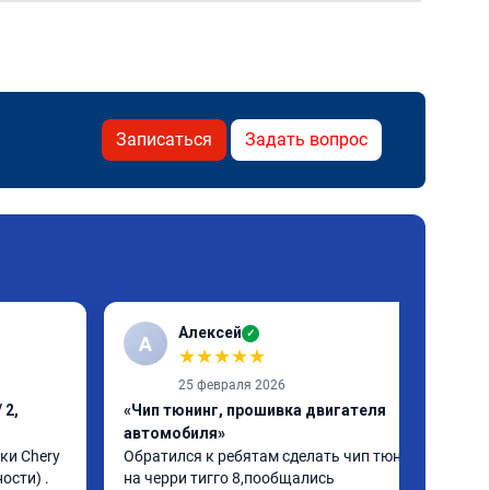
Записаться
Задать вопрос
Алексей
✓
А
★
★
★
★
★
25 февраля 2026
 2,
«Чип тюнинг, прошивка двигателя
автомобиля»
и Chery 
Обратился к ребятам сделать чип тюнинг 
сти) . 
на черри тигго 8,пообщались 