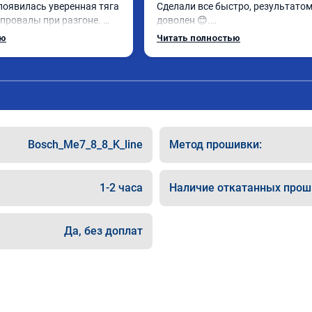
появилась уверенная тяга 
Сделали все быстро, результатом
 провалы при разгоне. 
доволен 😊.

ном режиме даже немного 
Автомобиль совсем по другому се
ью
Читать полностью
елали профессионально, с 
ведет. Спасибо Вам большое! 😎
льтацией. Рекомендую 
ается.
Bosch_Me7_8_8_K_line
Метод прошивки:
1-2 часа
Наличие откатанных прош
Да, без доплат