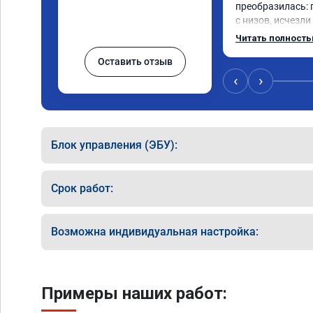
преобразилась: 
с низов, исчезли
Расход в спокой
Читать полност
снизился. Все сд
Оставить отзыв
подробной консу
всем, кто сомнев
‹
›
Блок управления (ЭБУ):
Срок работ:
Возможна индивидуальная настройка:
Примеры наших работ: