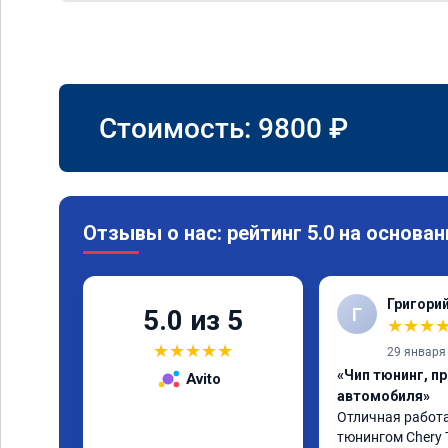
Стоимость:
9800
₽
Отзывы о нас: рейтинг 5.0 на основан
Григори
Г
5.0 из 5
★
★
★
★
★
★
★
★
29 января
«Чип тюнинг, п
Avito
автомобиля»
Отличная работа
тюнингом Chery 