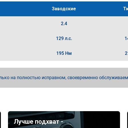
Заводские
Т
2.4
129 л.с.
1
195 Нм
2
лько на полностью исправном, своевременно обслуживае
Лучше подхват -