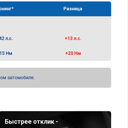
юнинг*
Разница
42 л.с.
+13 л.с.
15 Нм
+20 Нм
мом автомобиле.
Быстрее отклик -