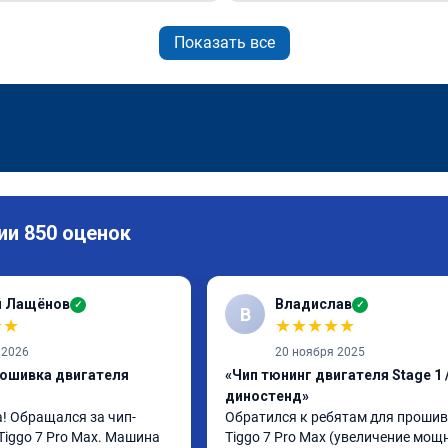
Показать все
ии 850 оценок
й Лащёнов
Владислав
✓
✓
В
★
★
★
★
★
★
★
 2026
20 ноября 2025
рошивка двигателя
«Чип тюнинг двигателя Stage 1 /
диностенд»
! Обращался за чип-
Обратился к ребятам для прошивк
Tiggo 7 Pro Max. Машина 
Tiggo 7 Pro Max (увеличение мощно