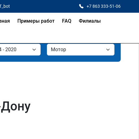
T_bot
+7 863 333-51-06
вная
Примеры работ
FAQ
Филиалы
а-Дону