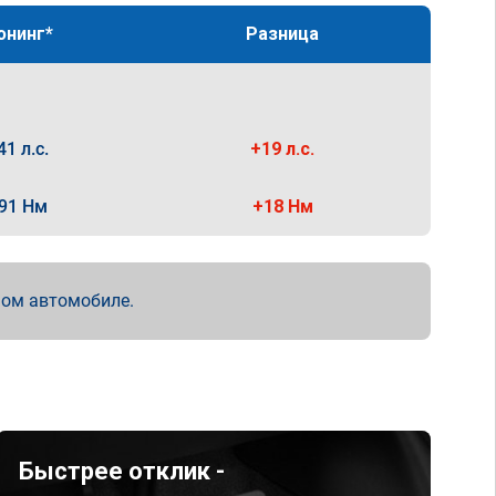
юнинг*
Разница
41 л.с.
+19 л.с.
91 Нм
+18 Нм
мом автомобиле.
Быстрее отклик -