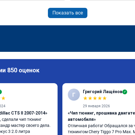
Показать все
ии 850 оценок
Григорий Лащёнов
✓
✓
Г
★
★
★
★
★
★
★
024
29 января 2026
illac CTS II 2007-2014»
«Чип тюнинг, прошивка двигат
 сделали чип тюнинг 
автомобиля»
андр мастер своего дела. 
Отличная работа! Обращался за 
ус 3 2.0 литра 
тюнингом Chery Tiggo 7 Pro Max. 