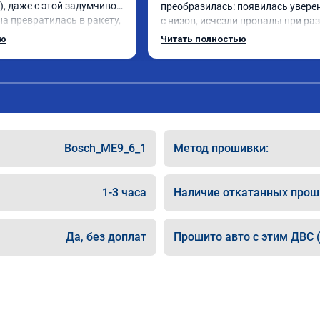
), даже с этой задумчивой 
преобразилась: появилась уверен
а превратилась в ракету, 
с низов, исчезли провалы при разг
такого ускорения, 
Расход в спокойном режиме даже
ью
Читать полностью
педаль газа отзывчивее, 
снизился. Все сделали профессион
сная задумчивость 
подробной консультацией. Реком
м расход топлива 
всем, кто сомневается.
лся, начиная даже на 
Да, можно найти дешевле 
чше чуть переплатить, но 
нным в отличной работе. 
Bosch_ME9_6_1
Метод прошивки:
👍👍👍
1-3 часа
Наличие откатанных прош
Да, без доплат
Прошито авто с этим ДВС (