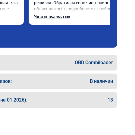
ная тяга 
решился. Обратился евро чип тюнинг мне 
оне. 
объяснили всё в подробностях, сообщили 
 немного 
сумму записали. Приехал в назначенное 
Читать полностью
ально, с 
время 2.5 часа и готово, разница ощутима 
ендую 
, я доволен ,спасибо! дали гарантию и 
сертификат ао11462 ,знают своё дело 
рекомендую 👍
OBD Combiloader
ивок:
В наличии
на 01.2026):
13