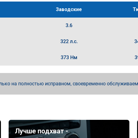
Заводские
Т
3.6
322 л.с.
3
373 Нм
3
лько на полностью исправном, своевременно обслуживае
Лучше подхват -