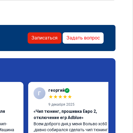
Записаться
Задать вопрос
георгий
✓
Г
★
★
★
★
★
9 декабря 2025
еля
«Чип тюнинг, прошивка Евро 2,
отключение егр Adblue»
чип-
Всем доброго дня,у меня Вольво xc60 
Машина 
,давно собирался сделать чип тюнинг и 