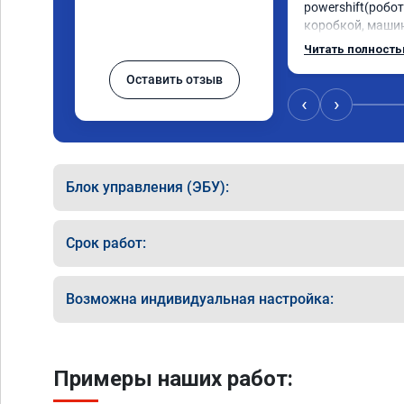
powershift(робот
коробкой, машин
даже страшно от 
Читать полност
динамика огонь, 
Оставить отзыв
пропала эта уда
машины, при это
‹
›
немного уменьши
холостом ходу. 
услугу эту, но лу
зато быть увере
Блок управления (ЭБУ):
Рекомендую👍👍
Срок работ:
Возможна индивидуальная настройка:
Примеры наших работ: