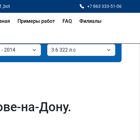
T_bot
+7 863 333-51-06
вная
Примеры работ
FAQ
Филиалы
ове-на-Дону.