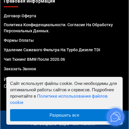
Правовая информация
Договор-Оферта
Политика Конфиденциальности. Согласие На Обработку
Персональных Данных.
Формы Оплаты
Удаление Сажевого Фильтра На Турбо Дизеле TDI
Чип Тюнинг BMW После 2020.06
Заказать Звонок
ИП Смирнов Георгий Павлович. ИНН 781302555843,
Сайт использует файлы cookie. Они необходимы для
ОГРНИП 324470400032610
оптимальной работы сайтов и сервисов. Подробнее
прочитайте в
Политике использования файлов
cookie
Разрешить все
© 2010 - 2026 Чип тюнинг в Ростове-на-Дону -
Автосервис "Евро Чип Тюнинг"