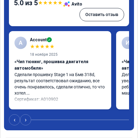
5.0 из 5
★
★
★
★
★
Avito
Оставить отзыв
Account
✓
A
И
★
★
★
★
★
18 ноября 2025
«Чип тюнинг, прошивка двигателя
«Чип т
автомобиля»
автомо
Сделали прошивку Stage 1 на Бмв 318d, 
Делали 
результат соответствовал ожиданию, все 
увеличе
очень понравилось, сделали отлично, то что 
ребята 
хотел.

машина 
Сертификат: A010902
‹
›