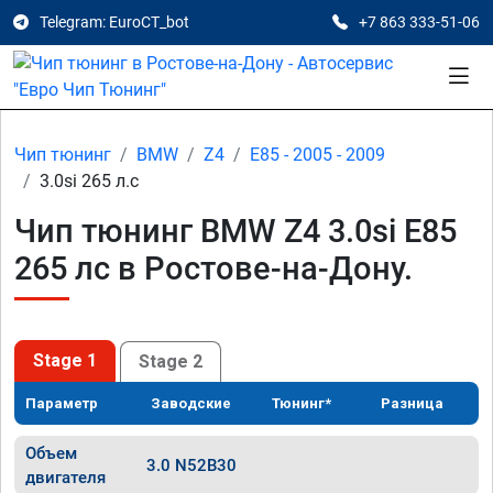
Telegram: EuroCT_bot
+7 863 333-51-06
Чип тюнинг
BMW
Z4
E85 - 2005 - 2009
3.0si 265 л.с
Чип тюнинг BMW Z4 3.0si E85
265 лс в Ростове-на-Дону.
Stage 1
Stage 2
Параметр
Заводские
Тюнинг*
Разница
Объем
3.0 N52B30
двигателя