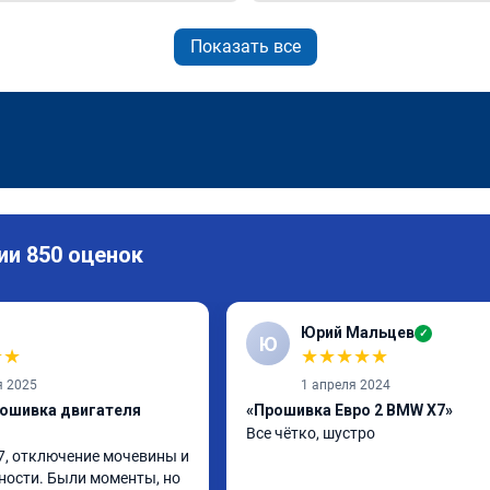
Показать все
ии 850 оценок
Юрий Мальцев
✓
Ю
★
★
★
★
★
★
★
я 2025
1 апреля 2024
рошивка двигателя
«Прошивка Евро 2 BMW X7»
Все чётко, шустро
7, отключение мочевины и 
ости. Были моменты, но 