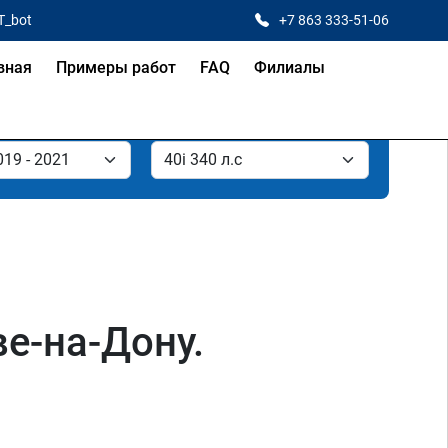
T_bot
+7 863 333-51-06
вная
Примеры работ
FAQ
Филиалы
е-на-Дону.