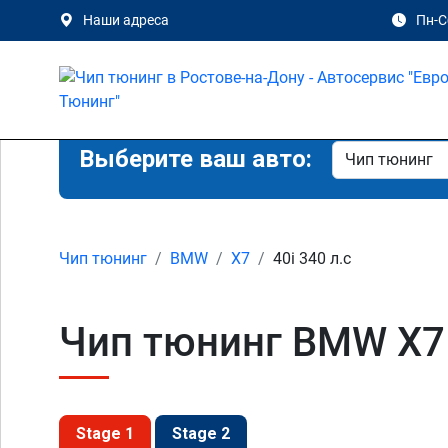
Наши адреса
Пн-Сб
Выберите ваш авто:
Чип тюнинг
BMW
X7
40i 340 л.с
Чип тюнинг BMW X7 4
Stage 1
Stage 2