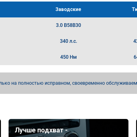
Заводские
Т
3.0 B58B30
340 л.с.
4
450 Нм
6
лько на полностью исправном, своевременно обслуживае
Лучше подхват -