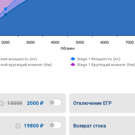
2000
3000
4000
5000
6000
7000
Об/мин
кая мощность (лс)
Stage 1 Мощность (лс)
кой крутящий момент (Нм)
Stage 1 Крутящий момент (Нм
15000
2000 ₽
Отключение ЕГР
19800 ₽
Возврат стока