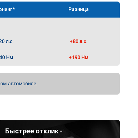
юнинг*
Разница
20 л.с.
+80 л.с.
40 Нм
+190 Нм
мом автомобиле.
Быстрее отклик -