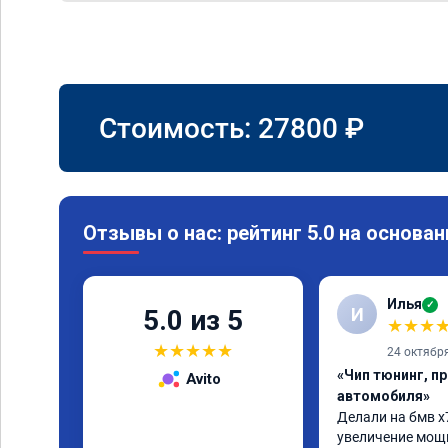
Стоимость:
27800
₽
Отзывы о нас: рейтинг 5.0 на основан
Илья
✓
И
5.0 из 5
★
★
★
★
★
★
★
★
24 октябр
«Чип тюнинг, п
Avito
автомобиля»
Делали на бмв х
увеличение мощн