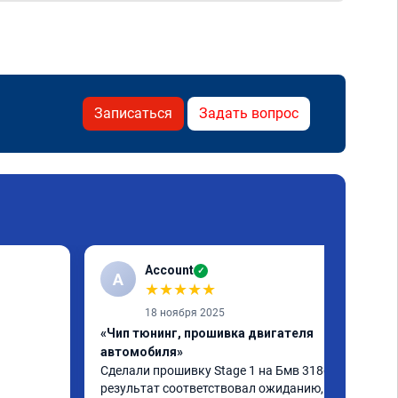
Записаться
Задать вопрос
Account
✓
A
★
★
★
★
★
18 ноября 2025
«Чип тюнинг, прошивка двигателя
автомобиля»
Сделали прошивку Stage 1 на Бмв 318d, 
результат соответствовал ожиданию, все 