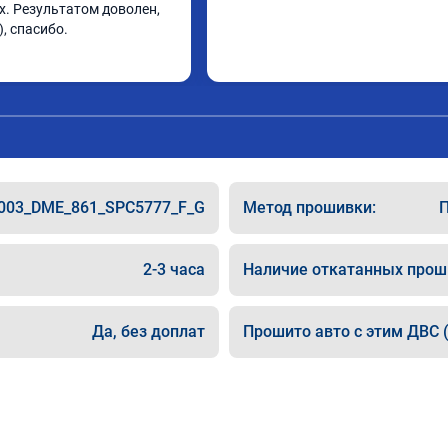
х. Результатом доволен, 
, спасибо.
003_DME_861_SPC5777_F_G
Метод прошивки:
П
2-3 часа
Наличие откатанных прош
Да, без доплат
Прошито авто с этим ДВС (