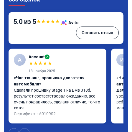
5.0 из 5
★
★
★
★
★
Avito
Оставить отзыв
Account
✓
A
И
★
★
★
★
★
18 ноября 2025
«Чип тюнинг, прошивка двигателя
«Чип т
автомобиля»
автомо
Сделали прошивку Stage 1 на Бмв 318d, 
Делали 
результат соответствовал ожиданию, все 
увеличе
очень понравилось, сделали отлично, то что 
ребята 
хотел.

машина 
Сертификат: A010902