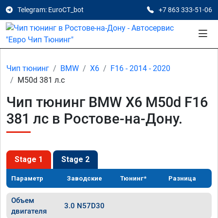
Telegram: EuroCT_bot
+7 863 333-51-06
Чип тюнинг
BMW
X6
F16 - 2014 - 2020
M50d 381 л.с
Чип тюнинг BMW X6 M50d F16
381 лс в Ростове-на-Дону.
Stage 1
Stage 2
Параметр
Заводские
Тюнинг*
Разница
Объем
3.0 N57D30
двигателя