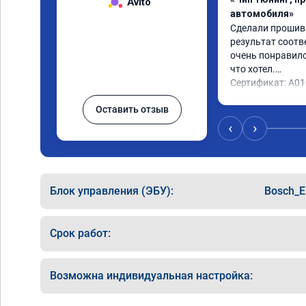
Avito
автомобиля»
Сделали прошивку
результат соотв
очень понравилос
что хотел.

Сертификат: A0
Оставить отзыв
‹
›
Блок управления (ЭБУ):
Bosch_E
Срок работ:
Возможна индивидуальная настройка: