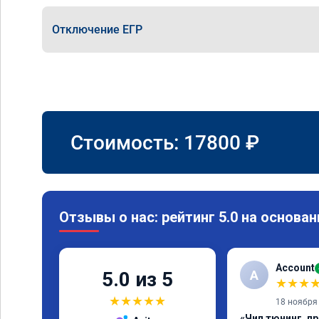
Отключение ЕГР
Стоимость:
17800
₽
Отзывы о нас: рейтинг 5.0 на основан
Account
A
5.0 из 5
★
★
★
★
★
★
★
★
18 ноября
«Чип тюнинг, п