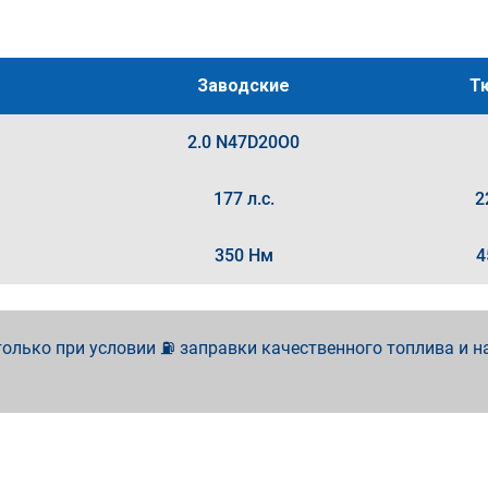
Заводские
Т
2.0 N47D20O0
177 л.с.
2
350 Нм
4
олько при условии ⛽ заправки качественного топлива и н