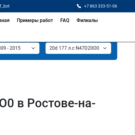
T_bot
+7 863 333-51-06
вная
Примеры работ
FAQ
Филиалы
O0 в Ростове-на-