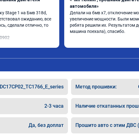
автомобиля»
 Stage 1 на Бмв 318d, 
Делали на бмв х7, отключение мо
етствовал ожиданию, все 
увеличение мощности. Были моме
ь, сделали отлично, то 
ребята решили их. Результатом до
машина поехала), спасибо.
10902
DC17CP02_TC1766_E_series
Метод прошивки:
2-3 часа
Наличие откатанных прош
Да, без доплат
Прошито авто с этим ДВС (