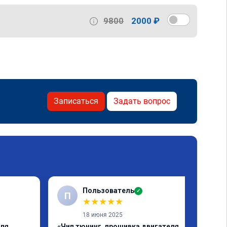
9800
2000 ₽
Записаться
Задать вопрос
Пользователь
✓
П
★
★
★
★
★
18 июня 2025
еля
«Чип тюнинг, прошивка двигателя