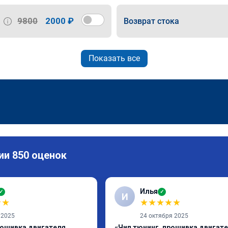
9800
2000 ₽
Возврат стока
Показать все
ии 850 оценок
Илья
✓
✓
И
★
★
★
★
★
★
★
 2025
24 октября 2025
рошивка двигателя
«Чип тюнинг, прошивка двигат