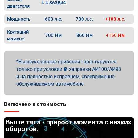
4.4 S63B44
двигателя
Мощность
600 л.с.
700 л.с.
+100 л.с.
Крутящий
700 Нм
860 Нм
+160 Нм
момент
Вышеуказанные прибавки гарантируются
только при условии ⛽ заправки АИ100/АИ98
и на полностью исправном, своевременно
обслуживаемом автомобиле.
Включено в стоимость:
Выше тяга - прирост момента с низких
оборотов.