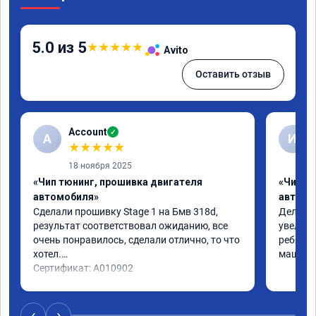
5.0 из 5
★
★
★
★
★
Avito
Оставить отзыв
Account
✓
A
И
★
★
★
★
★
18 ноября 2025
«Чип тюнинг, прошивка двигателя
«Чип т
автомобиля»
автомо
Сделали прошивку Stage 1 на Бмв 318d, 
Делали 
результат соответствовал ожиданию, все 
увеличе
очень понравилось, сделали отлично, то что 
ребята 
хотел.

машина 
Сертификат: A010902
‹
›