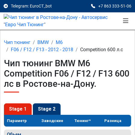
Telegram: EuroCT_bot
+7 863 333-51-06
Чип тюнинг
BMW
M6
F06 / F12 / F13 - 2012 - 2018
Competition 600 л.с
Чип тюнинг BMW M6
Competition F06 / F12 / F13 600
лс в Ростове-на-Дону.
Stage 1
Stage 2
Параметр
Заводские
Тюнинг*
Разница
Объем