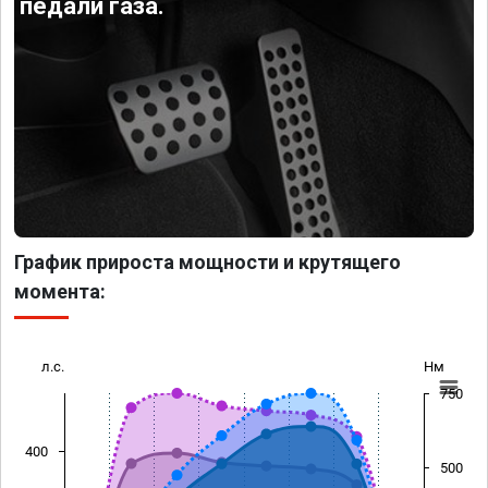
педали газа.
График прироста мощности и крутящего
момента:
л.с.
Нм
750
400
500