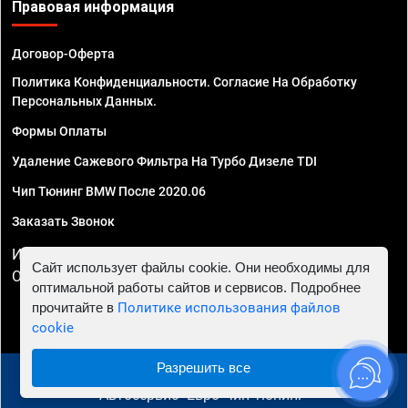
Правовая информация
Договор-Оферта
Политика Конфиденциальности. Согласие На Обработку
Персональных Данных.
Формы Оплаты
Удаление Сажевого Фильтра На Турбо Дизеле TDI
Чип Тюнинг BMW После 2020.06
Заказать Звонок
ИП Смирнов Георгий Павлович. ИНН 781302555843,
Сайт использует файлы cookie. Они необходимы для
ОГРНИП 324470400032610
оптимальной работы сайтов и сервисов. Подробнее
прочитайте в
Политике использования файлов
cookie
Разрешить все
© 2010 - 2026 Чип тюнинг в Ростове-на-Дону -
Автосервис "Евро Чип Тюнинг"