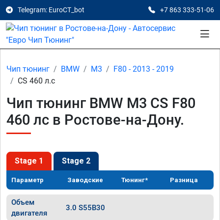
Telegram: EuroCT_bot
+7 863 333-51-06
Чип тюнинг
BMW
M3
F80 - 2013 - 2019
CS 460 л.с
Чип тюнинг BMW M3 CS F80
460 лс в Ростове-на-Дону.
Stage 1
Stage 2
Параметр
Заводские
Тюнинг*
Разница
Объем
3.0 S55B30
двигателя