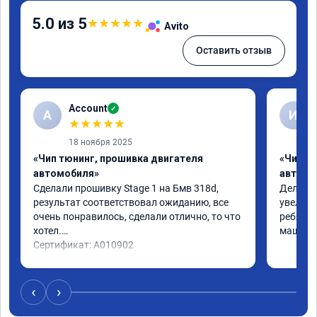
5.0 из 5
★
★
★
★
★
Avito
Оставить отзыв
Account
✓
A
И
★
★
★
★
★
18 ноября 2025
«Чип тюнинг, прошивка двигателя
«Чип т
автомобиля»
автомо
Сделали прошивку Stage 1 на Бмв 318d, 
Делали 
результат соответствовал ожиданию, все 
увеличе
очень понравилось, сделали отлично, то что 
ребята 
хотел.

машина 
Сертификат: A010902
‹
›