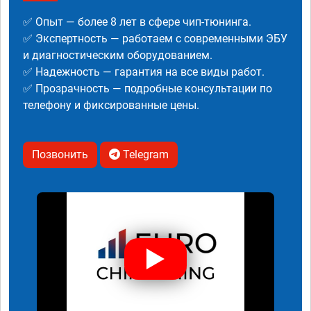
✅ Опыт — более 8 лет в сфере чип-тюнинга.
✅ Экспертность — работаем с современными ЭБУ
и диагностическим оборудованием.
✅ Надежность — гарантия на все виды работ.
✅ Прозрачность — подробные консультации по
телефону и фиксированные цены.
Позвонить
Telegram