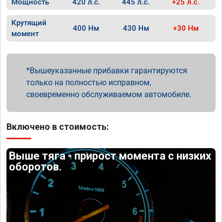
Мощность
420 л.с.
445 л.с.
+25 л.с.
Крутящий
400 Нм
430 Нм
+30 Нм
момент
Вышеуказанные прибавки гарантируются
только на полностью исправном,
своевременно обслуживаемом автомобиле.
Включено в стоимость:
Выше тяга - прирост момента с низких
оборотов.