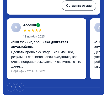
Оставить отзыв
Account
✓
A
И
★
★
★
★
★
18 ноября 2025
«Чип тюнинг, прошивка двигателя
«Чип т
автомобиля»
автомо
Сделали прошивку Stage 1 на Бмв 318d, 
Делали 
результат соответствовал ожиданию, все 
увеличе
очень понравилось, сделали отлично, то что 
ребята 
хотел.

машина 
Сертификат: A010902
‹
›