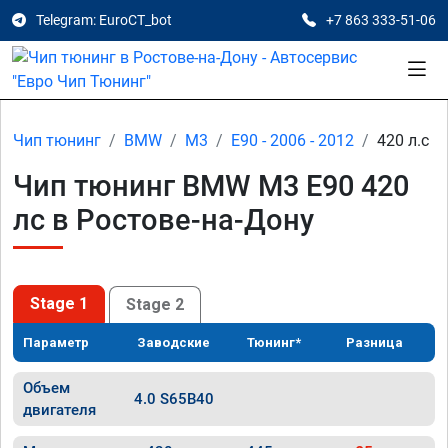
Telegram: EuroCT_bot
+7 863 333-51-06
Чип тюнинг
BMW
M3
E90 - 2006 - 2012
420 л.с
Чип тюнинг BMW M3 E90 420
лс в Ростове-на-Дону
Stage 1
Stage 2
Параметр
Заводские
Тюнинг*
Разница
Объем
4.0 S65B40
двигателя