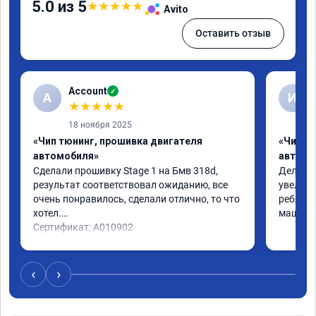
5.0 из 5
★
★
★
★
★
Avito
Оставить отзыв
Account
✓
A
И
★
★
★
★
★
18 ноября 2025
«Чип тюнинг, прошивка двигателя
«Чип т
автомобиля»
автомо
Сделали прошивку Stage 1 на Бмв 318d, 
Делали 
результат соответствовал ожиданию, все 
увеличе
очень понравилось, сделали отлично, то что 
ребята 
хотел.

машина 
Сертификат: A010902
‹
›