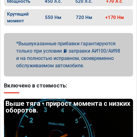
Мощность
450 л.с.
520 л.с.
+70 л.с.
Крутящий
550 Нм
720 Нм
+170 Нм
момент
Вышеуказанные прибавки гарантируются
только при условии ⛽ заправки АИ100/АИ98
и на полностью исправном, своевременно
обслуживаемом автомобиле.
Включено в стоимость:
Выше тяга - прирост момента с низких
оборотов.