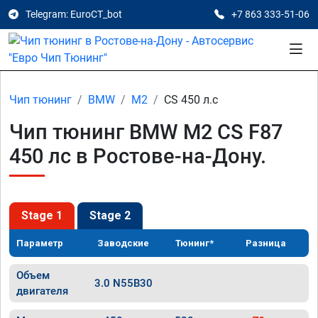
Telegram: EuroCT_bot
+7 863 333-51-06
Чип тюнинг
BMW
M2
CS 450 л.с
Чип тюнинг BMW M2 CS F87
450 лс в Ростове-на-Дону.
Stage 1
Stage 2
Параметр
Заводские
Тюнинг*
Разница
Объем
3.0 N55B30
двигателя