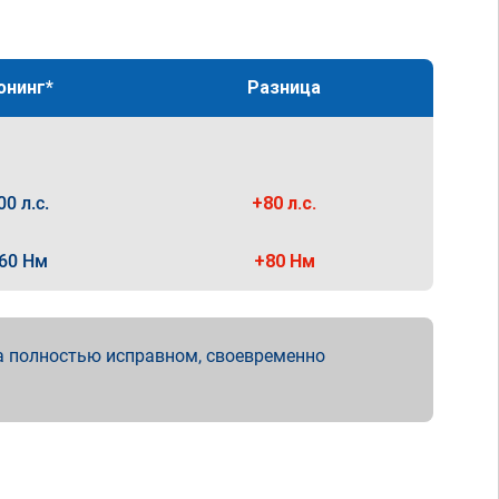
юнинг*
Разница
00 л.с.
+80 л.с.
60 Нм
+80 Нм
а полностью исправном, своевременно