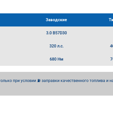
Заводские
Т
3.0 B57D30
320 л.с.
4
680 Нм
7
олько при условии ⛽ заправки качественного топлива и н