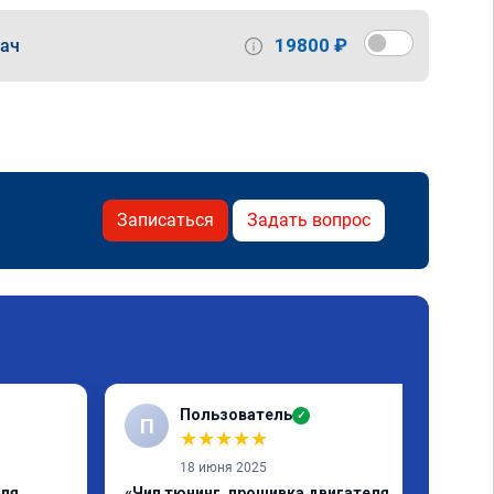
19800 ₽
дач
Записаться
Задать вопрос
Пользователь
✓
П
★
★
★
★
★
18 июня 2025
еля
«Чип тюнинг, прошивка двигателя