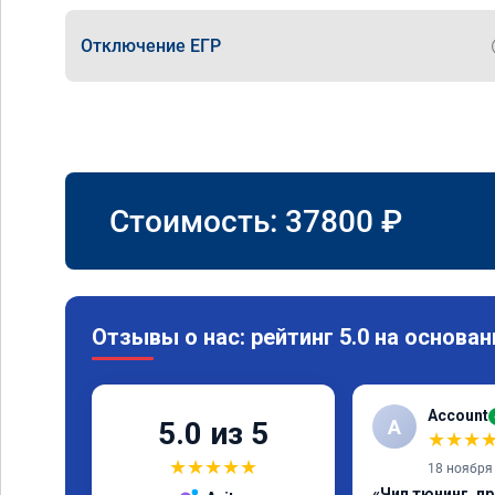
Отключение ЕГР
Стоимость:
37800
₽
Отзывы о нас: рейтинг 5.0 на основан
Account
A
5.0 из 5
★
★
★
★
★
★
★
★
18 ноября
«Чип тюнинг, п