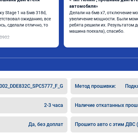
автомобиля»
 Stage 1 на Бмв 318d, 
Делали на бмв х7, отключение мо
етствовал ожиданию, все 
увеличение мощности. Были моме
ь, сделали отлично, то 
ребята решили их. Результатом до
машина поехала), спасибо.
10902
002_DDE832C_SPC5777_F_G
Метод прошивки:
Подкл
2-3 часа
Наличие откатанных прош
Да, без доплат
Прошито авто с этим ДВС (