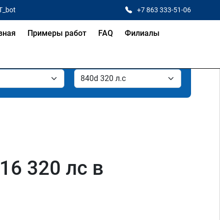
T_bot
+7 863 333-51-06
вная
Примеры работ
FAQ
Филиалы
16 320 лс в