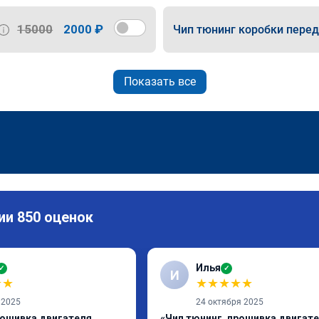
15000
2000 ₽
Чип тюнинг коробки пере
Показать все
ии 850 оценок
Илья
✓
✓
И
★
★
★
★
★
★
★
 2025
24 октября 2025
рошивка двигателя
«Чип тюнинг, прошивка двигат