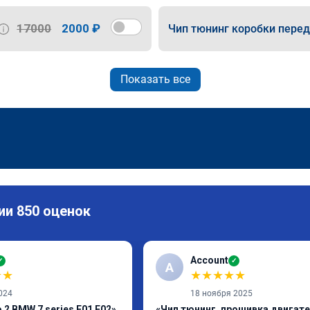
17000
2000 ₽
Чип тюнинг коробки пере
Показать все
ии 850 оценок
Account
✓
✓
A
★
★
★
★
★
★
★
024
18 ноября 2025
2 BMW 7 series F01 F02»
«Чип тюнинг, прошивка двигат