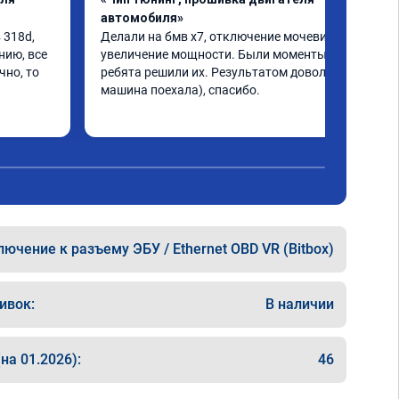
автомобиля»
318d, 
Делали на бмв х7, отключение мочевины и 
ию, все 
увеличение мощности. Были моменты, но 
но, то 
ребята решили их. Результатом доволен, 
машина поехала), спасибо.
ючение к разъему ЭБУ / Ethernet OBD VR (Bitbox)
ивок:
В наличии
на 01.2026):
46