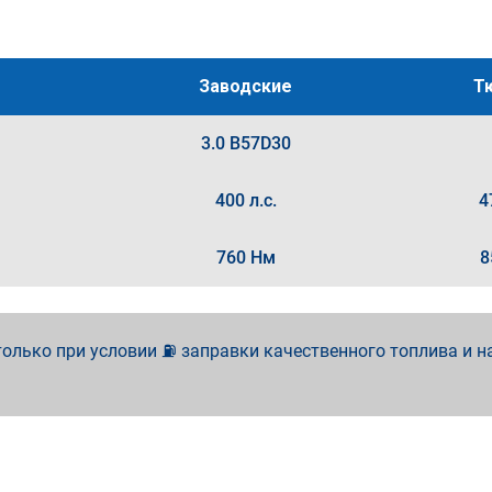
Заводские
Т
3.0 B57D30
400 л.с.
4
760 Нм
8
олько при условии ⛽ заправки качественного топлива и н