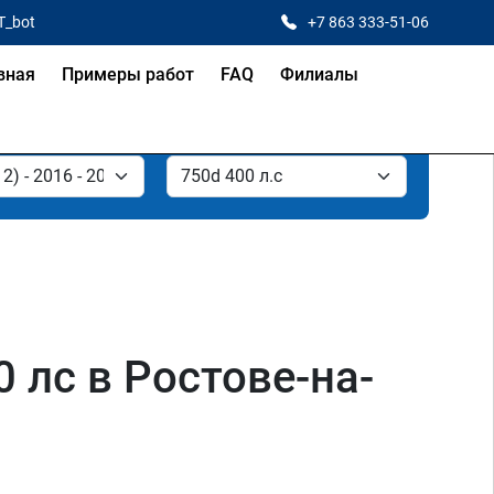
T_bot
+7 863 333-51-06
вная
Примеры работ
FAQ
Филиалы
0 лс в Ростове-на-