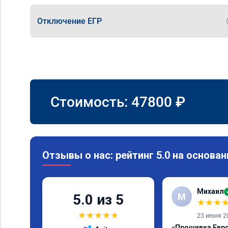
Отключение ЕГР
Стоимость:
47800
₽
Отзывы о нас: рейтинг 5.0 на основан
Михаил
М
5.0 из 5
★
★
★
★
★
★
★
★
23 июня 2
«Прошивка Евро 