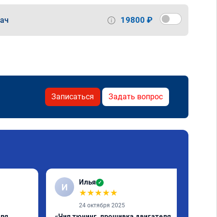
19800 ₽
дач
Записаться
Задать вопрос
Илья
✓
И
★
★
★
★
★
24 октября 2025
еля
«Чип тюнинг, прошивка двигателя