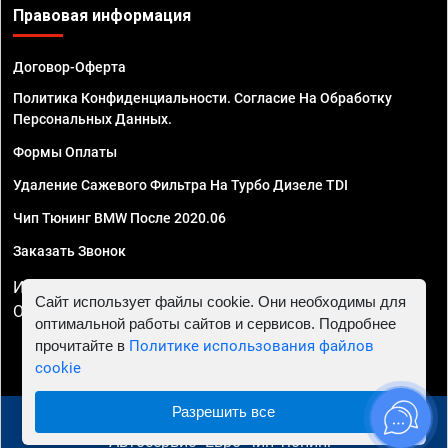
Правовая информация
Договор-Оферта
Политика Конфиденциальности. Согласие На Обработку
Персональных Данных.
Формы Оплаты
Удаление Сажевого Фильтра На Турбо Дизеле TDI
Чип Тюнинг BMW После 2020.06
Заказать Звонок
ИП Смирнов Георгий Павлович. ИНН 781302555843,
Сайт использует файлы cookie. Они необходимы для
ОГРНИП 324470400032610
оптимальной работы сайтов и сервисов. Подробнее
прочитайте в
Политике использования файлов
cookie
Разрешить все
© 2010 - 2026 Чип тюнинг в Ростове-на-Дону -
Автосервис "Евро Чип Тюнинг"