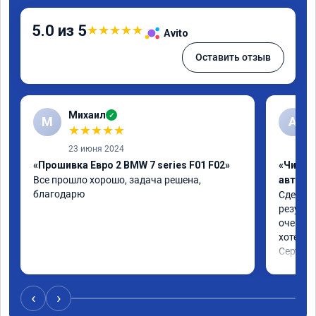
5.0 из 5
★
★
★
★
★
Avito
Оставить отзыв
Михаил
✓
М
A
★
★
★
★
★
23 июня 2024
«Прошивка Евро 2 BMW 7 series F01 F02»
«Чип т
Все прошло хорошо, задача решена, 
автомо
благодарю
Сделали
результ
очень п
хотел.

Сертифи
‹
›