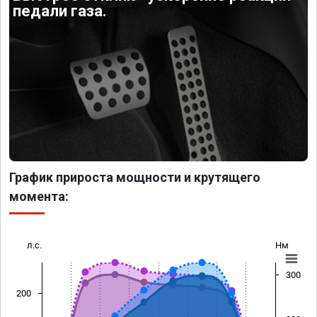
педали газа.
График прироста мощности и крутящего
момента:
л.с.
Нм
300
200