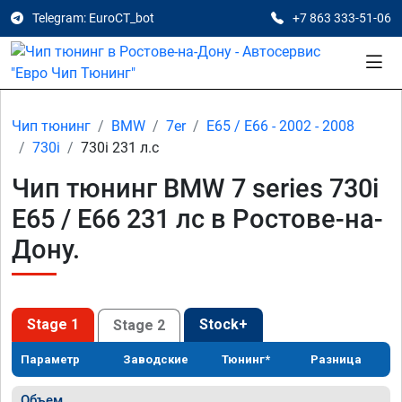
Telegram: EuroCT_bot
+7 863 333-51-06
Чип тюнинг
BMW
7er
E65 / E66 - 2002 - 2008
730i
730i 231 л.с
Чип тюнинг BMW 7 series 730i
E65 / E66 231 лс в Ростове-на-
Дону.
Stage 1
Stock+
Stage 2
Параметр
Заводские
Тюнинг*
Разница
Объем