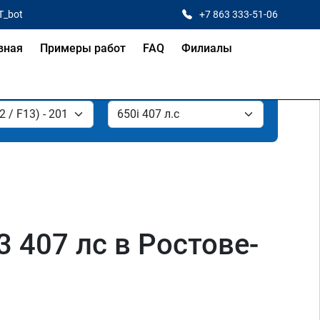
T_bot
+7 863 333-51-06
вная
Примеры работ
FAQ
Филиалы
3 407 лс в Ростове-