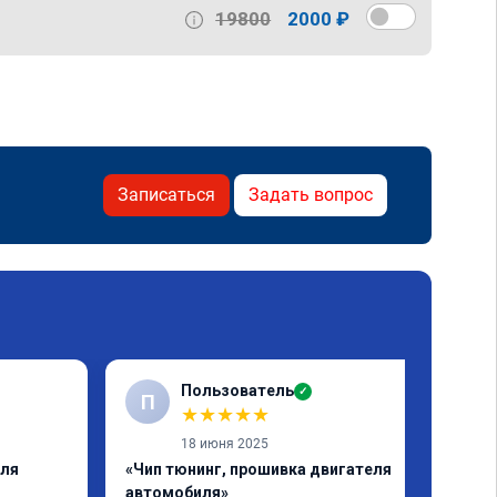
19800
2000 ₽
Записаться
Задать вопрос
Пользователь
✓
П
★
★
★
★
★
18 июня 2025
еля
«Чип тюнинг, прошивка двигателя
автомобиля»