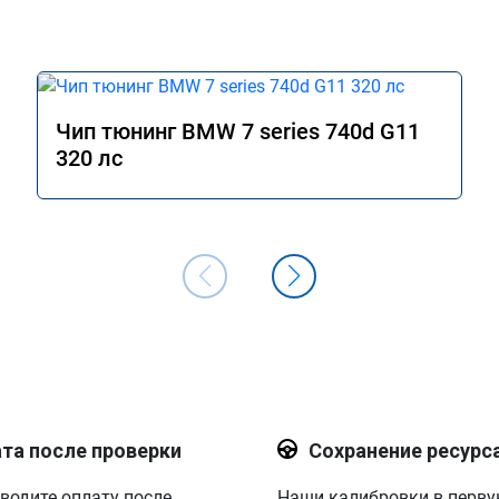
Чип тюнинг BMW 7 series 740d G11
320 лс
та после проверки
Сохранение ресурс
водите оплату после
Наши калибровки в перв