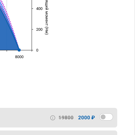
Крутящий момент (Нм)
400
200
0
8000
)
19800
2000 ₽