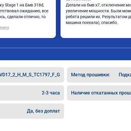
 Stage 1 на Бмв 318d, 
Делали на бмв х7, отключение мо
етствовал ожиданию, все 
увеличение мощности. Были моме
ь, сделали отлично, то 
ребята решили их. Результатом до
машина поехала), спасибо.
10902
VD17_2_H_M_S_TC1797_F_G
Метод прошивки:
Подкл
2-3 часа
Наличие откатанных прош
Да, без доплат