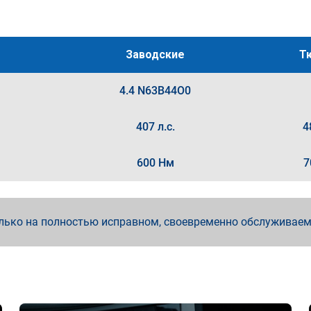
Заводские
Т
4.4 N63B44O0
407 л.с.
4
600 Нм
7
лько на полностью исправном, своевременно обслуживае