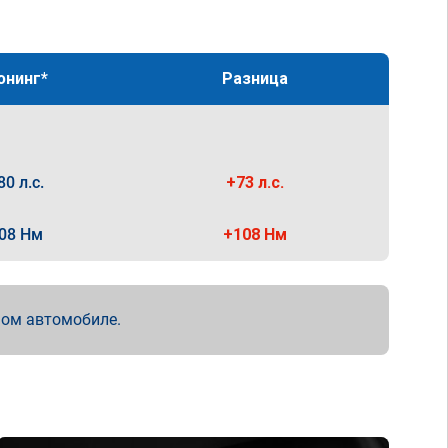
юнинг*
Разница
80 л.с.
+73 л.с.
08 Нм
+108 Нм
мом автомобиле.