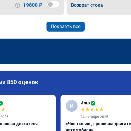
19800 ₽
Возврат стока
Показать все
ии 850 оценок
Илья
✓
✓
И
★
★
★
★
★
★
★
 2025
24 октября 2025
рошивка двигателя
«Чип тюнинг, прошивка двигат
автомобиля»