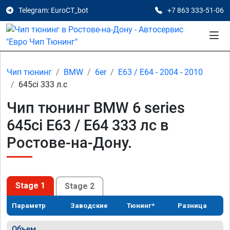
Telegram: EuroCT_bot
+7 863 333-51-06
Чип тюнинг
BMW
6er
E63 / E64 - 2004 - 2010
645ci 333 л.с
Чип тюнинг BMW 6 series
645ci E63 / E64 333 лс в
Ростове-на-Дону.
Stage 1
Stage 2
Параметр
Заводские
Тюнинг*
Разница
Объем