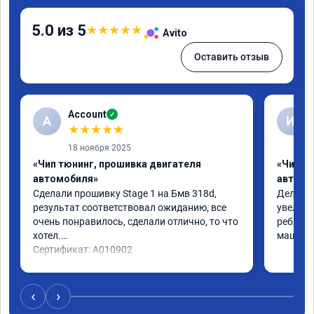
5.0 из 5
★
★
★
★
★
Avito
Оставить отзыв
Account
✓
A
И
★
★
★
★
★
18 ноября 2025
«Чип тюнинг, прошивка двигателя
«Чип т
автомобиля»
автомо
Сделали прошивку Stage 1 на Бмв 318d, 
Делали 
результат соответствовал ожиданию, все 
увеличе
очень понравилось, сделали отлично, то что 
ребята 
хотел.

машина 
Сертификат: A010902
‹
›