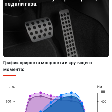
педали газа.
График прироста мощности и крутящего
момента:
л.с.
Нм
300
400