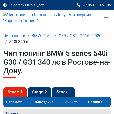
Telegram: EuroCT_bot
+7 863 333-51-06
Чип тюнинг
BMW
5er
G30 / G31 - 2016 - 2020
540i 340 л.с
Чип тюнинг BMW 5 series 540i
G30 / G31 340 лс в Ростове-на-
Дону.
Stage 1
Stage 2
Stock+
Параметр
Заводские
Тюнинг*
Разница
Объем