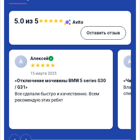
5.0 из 5
★
★
★
★
★
Avito
Оставить отзыв
Алексей
✓
А
А
★
★
★
★
★
15 марта 2025
«Отключение мочевины BMW 5 series G30
«Чип тю
/ G31»
Владими
специал
Все сделали быстро и качественно. Всем 
рекомендую этих ребят
‹
›