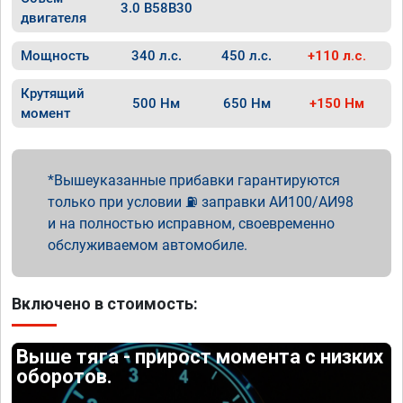
3.0 B58B30
двигателя
Мощность
340 л.с.
450 л.с.
+110 л.с.
Крутящий
500 Нм
650 Нм
+150 Нм
момент
Вышеуказанные прибавки гарантируются
только при условии ⛽ заправки АИ100/АИ98
и на полностью исправном, своевременно
обслуживаемом автомобиле.
Включено в стоимость:
Выше тяга - прирост момента с низких
оборотов.