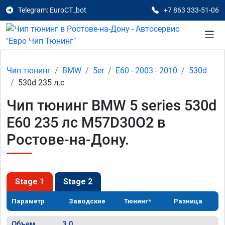
Telegram: EuroCT_bot
+7 863 333-51-06
Чип тюнинг
BMW
5er
E60 - 2003 - 2010
530d
530d 235 л.с
Чип тюнинг BMW 5 series 530d
E60 235 лс M57D30O2 в
Ростове-на-Дону.
Stage 1
Stage 2
Параметр
Заводские
Тюнинг*
Разница
Объем
3.0