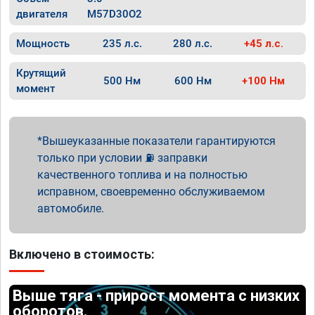
двигателя
M57D30O2
Мощность
235 л.с.
280 л.с.
+45 л.с.
Крутящий
500 Нм
600 Нм
+100 Нм
момент
Вышеуказанные показатели гарантируются
только при условии ⛽ заправки
качественного топлива и на полностью
исправном, своевременно обслуживаемом
автомобиле.
Включено в стоимость:
Выше тяга - прирост момента с низких
оборотов.