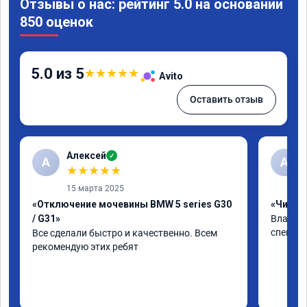
Отзывы о нас: рейтинг 5.0 на основании
850 оценок
5.0 из 5
★
★
★
★
★
Avito
Оставить отзыв
Алексей
✓
А
А
★
★
★
★
★
15 марта 2025
«Отключение мочевины BMW 5 series G30
«Чип тю
/ G31»
Владими
специал
Все сделали быстро и качественно. Всем 
рекомендую этих ребят