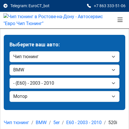
Telegram: EuroCT_bot
+7 863 333-51-06
Выберите ваш авто:
Чип тюнинг
BMW
5er
E60 - 2003 - 2010
520i