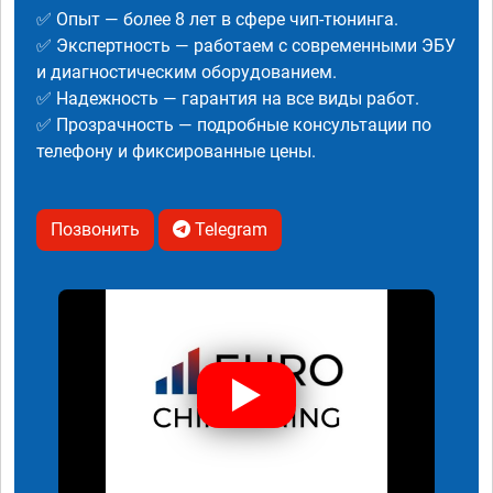
✅ Опыт — более 8 лет в сфере чип-тюнинга.
✅ Экспертность — работаем с современными ЭБУ
и диагностическим оборудованием.
✅ Надежность — гарантия на все виды работ.
✅ Прозрачность — подробные консультации по
телефону и фиксированные цены.
Позвонить
Telegram