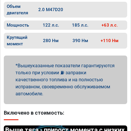
Объем
2.0 M47D20
двигателя
Мощность
122 л.с.
185 л.с.
+63 л.с.
Крутящий
280 Нм
390 Нм
+110 Нм
момент
Вышеуказанные показатели гарантируются
только при условии ⛽ заправки
качественного топлива и на полностью
исправном, своевременно обслуживаемом
автомобиле.
Включено в стоимость:
Выше тяга - прирост момента с низких