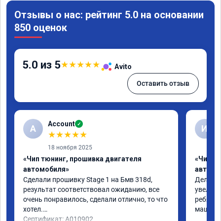
Отзывы о нас: рейтинг 5.0 на основании
850 оценок
5.0 из 5
★
★
★
★
★
Avito
Оставить отзыв
Account
✓
A
И
★
★
★
★
★
18 ноября 2025
«Чип тюнинг, прошивка двигателя
«Чип т
автомобиля»
автомо
Сделали прошивку Stage 1 на Бмв 318d, 
Делали 
результат соответствовал ожиданию, все 
увеличе
очень понравилось, сделали отлично, то что 
ребята 
хотел.

машина 
Сертификат: A010902