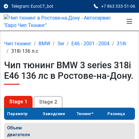
Telegram: EuroCT_bot
+7 863 333-51-06
Чип тюнинг
BMW
3er
E46 - 2001 - 2004
318i
318i 136 л.с
Чип тюнинг BMW 3 series 318i
E46 136 лс в Ростове-на-Дону.
Stage 1
Stage 2
Параметр
Заводские
Тюнинг*
Разница
Объем
двигателя