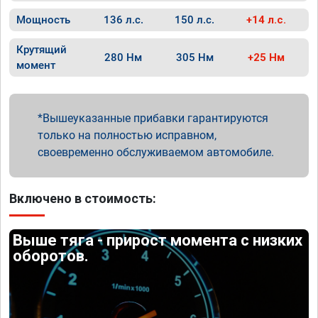
Мощность
136 л.с.
150 л.с.
+14 л.с.
Крутящий
280 Нм
305 Нм
+25 Нм
момент
Вышеуказанные прибавки гарантируются
только на полностью исправном,
своевременно обслуживаемом автомобиле.
Включено в стоимость:
Выше тяга - прирост момента с низких
оборотов.