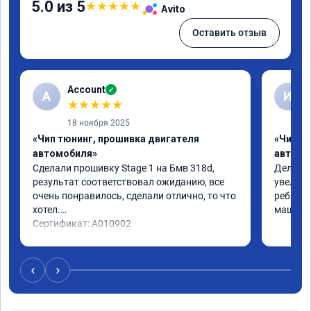
5.0 из 5
★
★
★
★
★
Avito
Оставить отзыв
Account
✓
A
И
★
★
★
★
★
18 ноября 2025
«Чип тюнинг, прошивка двигателя
«Чип т
автомобиля»
автомо
Сделали прошивку Stage 1 на Бмв 318d, 
Делали 
результат соответствовал ожиданию, все 
увеличе
очень понравилось, сделали отлично, то что 
ребята 
хотел.

машина 
Сертификат: A010902
‹
›