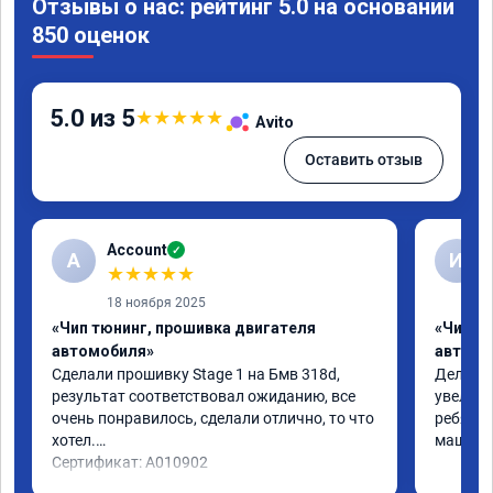
Отзывы о нас: рейтинг 5.0 на основании
850 оценок
5.0 из 5
★
★
★
★
★
Avito
Оставить отзыв
Account
✓
A
И
★
★
★
★
★
18 ноября 2025
«Чип тюнинг, прошивка двигателя
«Чип т
автомобиля»
автомо
Сделали прошивку Stage 1 на Бмв 318d, 
Делали 
результат соответствовал ожиданию, все 
увеличе
очень понравилось, сделали отлично, то что 
ребята 
хотел.

машина 
Сертификат: A010902