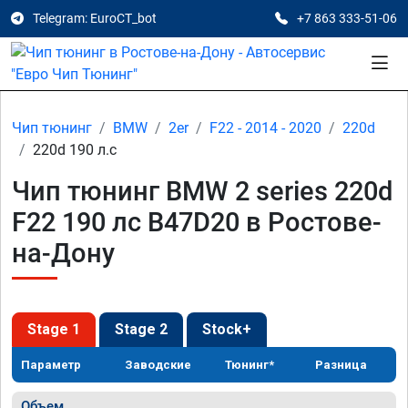
Telegram: EuroCT_bot
+7 863 333-51-06
Чип тюнинг
BMW
2er
F22 - 2014 - 2020
220d
220d 190 л.с
Чип тюнинг BMW 2 series 220d
F22 190 лс B47D20 в Ростове-
на-Дону
Stage 1
Stage 2
Stock+
Параметр
Заводские
Тюнинг*
Разница
Объем