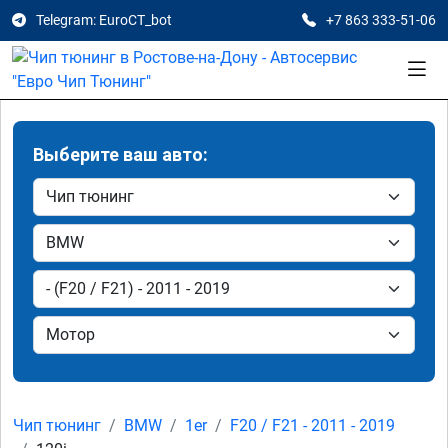
Telegram: EuroCT_bot
+7 863 333-51-06
Выберите ваш авто:
Чип тюнинг
BMW
1er
F20 / F21 - 2011 - 2019