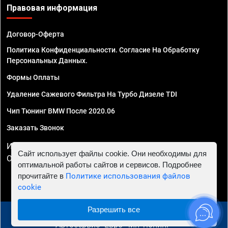
Правовая информация
Договор-Оферта
Политика Конфиденциальности. Согласие На Обработку
Персональных Данных.
Формы Оплаты
Удаление Сажевого Фильтра На Турбо Дизеле TDI
Чип Тюнинг BMW После 2020.06
Заказать Звонок
ИП Смирнов Георгий Павлович. ИНН 781302555843,
Сайт использует файлы cookie. Они необходимы для
ОГРНИП 324470400032610
оптимальной работы сайтов и сервисов. Подробнее
прочитайте в
Политике использования файлов
cookie
Разрешить все
© 2010 - 2026 Чип тюнинг в Ростове-на-Дону -
Автосервис "Евро Чип Тюнинг"